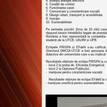
4. Bilanțul energiei electrice
5. Condiții de confort
6. Funcținarea casei
7. Comunicare ș constientizare socială
8. Design urban, transport și acesibilitate
9. Inovațe
10. Sustenabilitate
Pe perioada jurizării (timp de 10 zile) cas
răspund tuturor întrebărilor legate de prototip
România a fost reprezentată la competiția 
studenți de la UTCB, UAUIM și UPB.
Echipele PRISPA și EFdeN s-au calificat 
Directorul DMCDI-UTCB a fost persoana des
didactice din universitate care s-au implicat
Rezultatele obținute de echipa PRISPA la co
- locul 2 la proba de Eficiența Energetică;
- locul 2 la Opțiunea Publicului;
- mențiune pentru conștientizare socială.
Rezultatele obținute de echipa EFdeN la com
- mențiune onorifică pentru sustenabilitate.