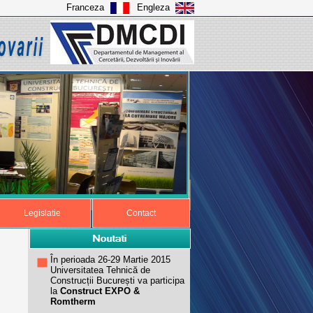
Franceza
Engleza
Legislatie
Contact
În perioada 26-29 Martie 2015
Universitatea Tehnică de
Construcții București va participa
la
Construct EXPO
&
Romtherm