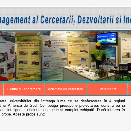
Centre si laboratoare
Activitate de cercetare
Evenimente
tă universităților din întreaga lume ce se desfasoaraă în 4 regiuni
d și America de Sud. Competiția presupune proiectarea, construirea și
re inteligente, eficiente energetic și complet echipată. După intrarea în
0 probe. Aceste probe sunt: