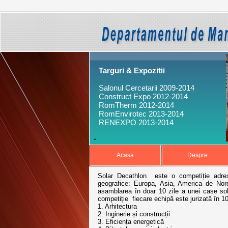
Targuri & Expozitii
Salonul Cercetarii 2009-2014
Construct Expo 2012-2014
RomTherm 2012-2014
RomEnvirotec 2013-2014
RENEXPO 2013-2014
Acasa
Despre
Solar Decathlon este o competiție adresa
geografice: Europa, Asia, America de Nor
asamblarea în doar 10 zile a unei case sola
competiție fiecare echipă este jurizată în 1
1. Arhitectura
2. Inginerie și construcții
3. Eficiența energetică