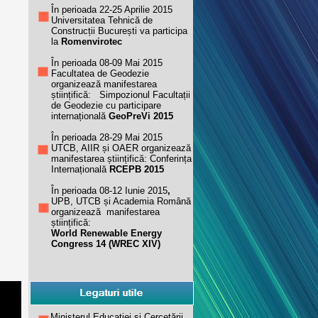
În perioada 22-25 Aprilie 2015
Universitatea Tehnică de
Construcții București va participa
la
Romenvirotec
În perioada 08-09 Mai 2015
Facultatea de Geodezie
organizează manifestarea
științifică: Simpozionul Facultații
de Geodezie cu participare
internațională
GeoPreVi 2015
În perioada 28-29 Mai 2015
UTCB, AIIR și OAER organizează
manifestarea științifică: Conferința
Internațională
RCEPB 2015
În perioada 08-12 Iunie 2015
,
UPB, UTCB și Academia Română
organizează manifestarea
științifică:
World Renewable Energy
Congress 14 (WREC XIV)
Ministerul Educației și Cercetării