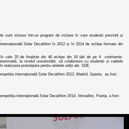
ele sunt incluse într-un program de vizitare în care studenții prezintă și
.
internațională Solar Decathlon în 2012 și în 2014 de echipe formate din
în cele 20 de finaliste din 46 echipe din 16 țări de pe 4 continente.
emnată, la nivelul universității, să colaboreze cu studenții și cadrele
 în realizarea prototipului pentru ambele ediții ale SDE.
mpetiția internațională Solar Decathlon 2012, Madrid, Spania, au fost:
petiția internațională Solar Decathlon 2014, Versailles, Franța, a fost: